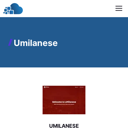
İçeriğe
M
atla
Umilanese
UMILANESE