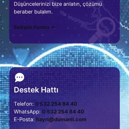
Düşüncelerinizi bize anlatın, çözümü
beraber bulalım.
İletişim Formu →
Destek Hattı
Telefon:
0 532 254 84 40
WhatsApp:
0 532 254 84 40
E-Posta:
hayri@dumanli.com