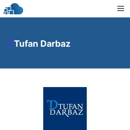
İçeriğe
M
atla
Tufan Darbaz