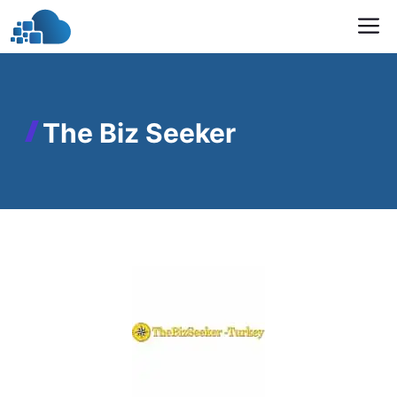
İçeriğe
M
atla
The Biz Seeker