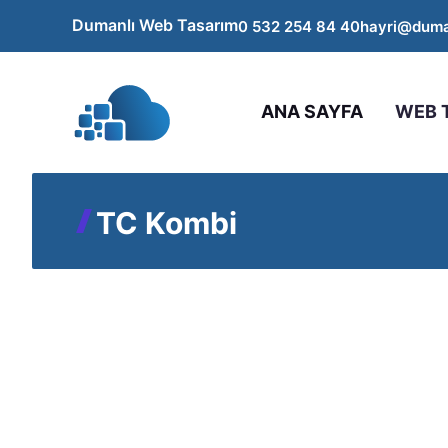
İçeriğe
Dumanlı Web Tasarım
0 532 254 84 40
hayri@duma
atla
ANA SAYFA
WEB 
TC Kombi