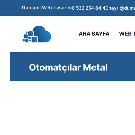
İçeriğe
Dumanlı Web Tasarım
0 532 254 84 40
hayri@duma
atla
ANA SAYFA
WEB 
Otomatçılar Metal