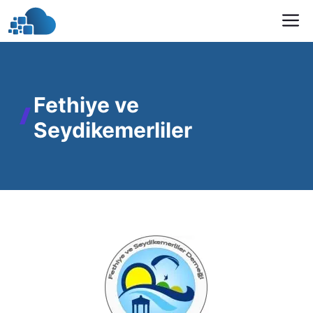
İçeriğe
M
atla
Fethiye ve
Seydikemerliler