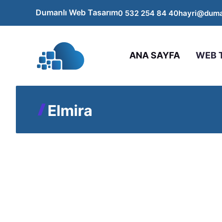
İçeriğe
Dumanlı Web Tasarım
0 532 254 84 40
hayri@duma
atla
ANA SAYFA
WEB 
Elmira