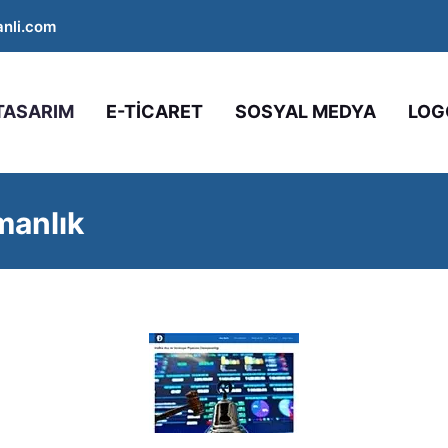
nli.com
TASARIM
E-TİCARET
SOSYAL MEDYA
LOG
manlık