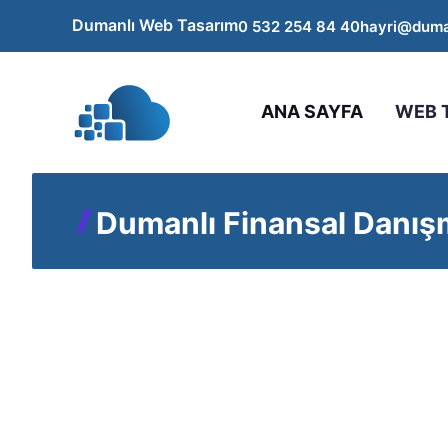
İçeriğe
Dumanlı Web Tasarım
0 532 254 84 40
hayri@duma
atla
ANA SAYFA
WEB 
Dumanlı Finansal Danış