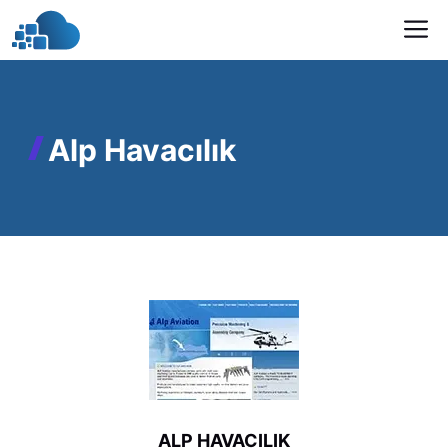
İçeriğe
M
atla
Alp Havacılık
ALP HAVACILIK