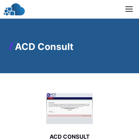
İçeriğe
M
atla
ACD Consult
ACD CONSULT